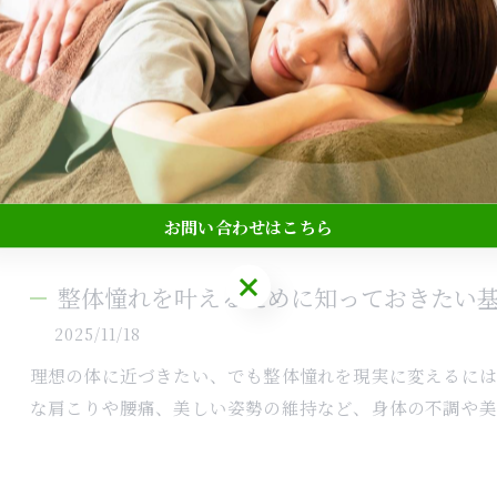
整体洗練を極める兵庫県神戸市中央区加
説
2025/11/25
慢性的な肩こりや腰痛に悩まされていませんか？長年積
の影響が大きく、自己流のケアだけでは根本的な改善が難
お問い合わせはこちら
お問い合わせはこちら
整体憧れを叶えるために知っておきたい
2025/11/18
理想の体に近づきたい、でも整体憧れを現実に変えるに
な肩こりや腰痛、美しい姿勢の維持など、身体の不調や美