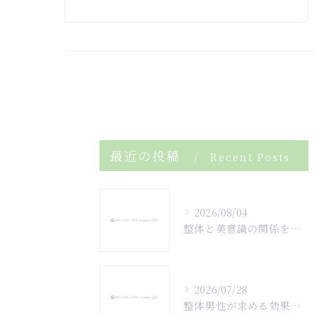
最近の投稿
Recent Posts
2026/08/04
整体と美意識の関係を兵庫県神戸市中央区川辺郡猪名川町で実感するための安全性と正しい地名読み方ガイド
2026/07/28
整体男性が求める効果や施術選びと安心できるケアのポイント