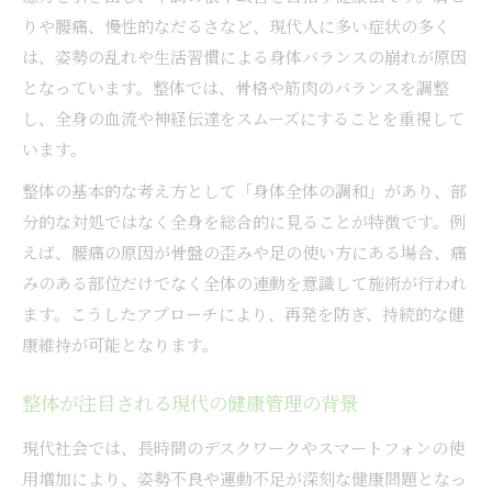
りや腰痛、慢性的なだるさなど、現代人に多い症状の多く
整体健康法で自然治癒力を引き出す方法
は、姿勢の乱れや生活習慣による身体バランスの崩れが原因
日常で活かせる整体のセルフケア実践法
となっています。整体では、骨格や筋肉のバランスを調整
整体健康法がもたらす免疫力向上の秘訣
し、全身の血流や神経伝達をスムーズにすることを重視して
整体による身体のエネルギー調整効果
います。
慢性症状改善を目指す整体活用のコツ
整体の基本的な考え方として「身体全体の調和」があり、部
野口整体や二宮整体の特徴を探る
分的な対処ではなく全身を総合的に見ることが特徴です。例
野口整体と二宮整体の基本理念と違い
えば、腰痛の原因が骨盤の歪みや足の使い方にある場合、痛
整体健康法における野口整体の実践方法
みのある部位だけでなく全体の連動を意識して施術が行われ
二宮整体アカデミーの独自アプローチ解説
ます。こうしたアプローチにより、再発を防ぎ、持続的な健
康維持が可能となります。
野口整体が心身バランスに与える影響
リウマチや鬱にも活かせる整体健康法
整体が注目される現代の健康管理の背景
慢性症状改善に役立つ整体健康法
現代社会では、長時間のデスクワークやスマートフォンの使
整体健康法で肩こりや腰痛を根本改善へ
用増加により、姿勢不良や運動不足が深刻な健康問題となっ
慢性症状に強い整体の健康的なアプローチ