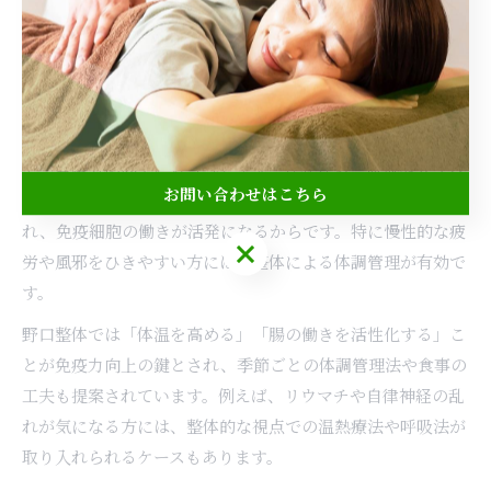
日々の積み重ねが、整体健康法の効果をより高めるポイント
です。
整体健康法がもたらす免疫力向上の秘訣
整体健康法は、身体の歪みや筋肉のバランスを整えること
で、免疫力の向上にも寄与します。なぜなら、血流やリンパ
お問い合わせはこちら
の流れがスムーズになることで、体内の老廃物排出が促進さ
れ、免疫細胞の働きが活発になるからです。特に慢性的な疲
お問い合わせはこちら
労や風邪をひきやすい方には、整体による体調管理が有効で
す。
野口整体では「体温を高める」「腸の働きを活性化する」こ
とが免疫力向上の鍵とされ、季節ごとの体調管理法や食事の
工夫も提案されています。例えば、リウマチや自律神経の乱
れが気になる方には、整体的な視点での温熱療法や呼吸法が
取り入れられるケースもあります。