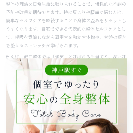
整体の理論を日常生活に取り入れることで、慢性的な不調の
予防や改善が期待できます。特に肩こりや腰痛に悩む方は、
簡単なセルフケアを継続することで身体の歪みをリセットし
やすくなります。自宅でできる代表的な整体セルフケアとし
て、呼吸を意識しながら肩甲骨を動かす体操や、骨盤の傾き
を整えるストレッチが挙げられます。
例えば、野口整体では「愉気」と呼ばれる手当てや、深い呼
吸とともに全身を緩める体操が推奨されています。これらを
習慣にすることで、自律神経のバランスが整い、日々のスト
レスや疲労の蓄積を防ぐことができます。二宮整体アカデミ
ーなどでも、家庭で実践できる体操やセルフケア方法が紹介
されています。
セルフケアの際は、無理な動きや力任せのストレッチは避
け、自分の体の状態に合わせて調整しましょう。痛みや違和
感が強い場合は、専門家に相談することをおすすめします。