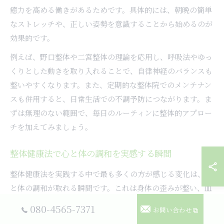
癒力を高める働きがあるためです。具体的には、朝晩の簡単
なストレッチや、正しい姿勢を意識することから始めるのが
効果的です。
例えば、野口整体や二宮整体の理論を応用し、呼吸法やゆっ
くりとした動きを取り入れることで、自律神経のバランスも
整いやすくなります。また、定期的な整体院でのメンテナン
スも併用すると、日常生活での不調予防につながります。ま
ずは無理のない範囲で、毎日のルーティンに整体的アプロー
チを加えてみましょう。
整体健康法で心と体の調和を実感する瞬間
整体健康法を実践する中で最も多くの方が感じる変化は、心
と体の調和が取れる瞬間です。これは身体の歪みが整い、血
流や神経伝達がスムーズになることで、心身ともにリラック
080-4565-7371
お問い合わせ
スできるからです。特に、野口整体で重視される呼吸や意識