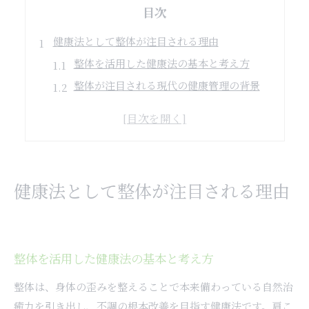
目次
健康法として整体が注目される理由
整体を活用した健康法の基本と考え方
整体が注目される現代の健康管理の背景
整体健康法が持つ自然治癒力への影響
多様な健康法の中で整体が選ばれる理由
整体法が全身の健康維持に果たす役割
身体バランスを整える整体の効果とは
健康法として整体が注目される理由
整体で身体バランスが整う仕組みと効果
整体が姿勢や歪みに与える健康上の利点
整体による筋肉と関節の調整と健康法
整体を活用した健康法の基本と考え方
整体健康法で感じる柔軟性と動きやすさ
整体施術後の自然治癒力の高まり方
整体は、身体の歪みを整えることで本来備わっている自然治
癒力を引き出し、不調の根本改善を目指す健康法です。肩こ
自然治癒力を高める整体活用術