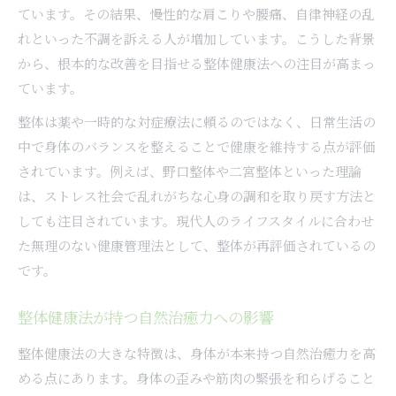
ています。その結果、慢性的な肩こりや腰痛、自律神経の乱
整体健康法を長期的に続けるコツと工夫
れといった不調を訴える人が増加しています。こうした背景
整体がリウマチや鬱に有効な理由を解説
から、根本的な改善を目指せる整体健康法への注目が高まっ
整体健康法で心身の慢性不調をケアする
ています。
超整体健康法で心身が変わる体験
整体は薬や一時的な対症療法に頼るのではなく、日常生活の
超整体健康法を日常生活に取り入れる方法
中で身体のバランスを整えることで健康を維持する点が評価
整体健康法で心と体の調和を実感する瞬間
されています。例えば、野口整体や二宮整体といった理論
超整体健康法の実践で得られる具体的効果
は、ストレス社会で乱れがちな心身の調和を取り戻す方法と
しても注目されています。現代人のライフスタイルに合わせ
整体を通じた心身のセルフケア体験談
た無理のない健康管理法として、整体が再評価されているの
整体健康法が生活の質に与える変化とは
です。
整体健康法が持つ自然治癒力への影響
整体健康法の大きな特徴は、身体が本来持つ自然治癒力を高
める点にあります。身体の歪みや筋肉の緊張を和らげること