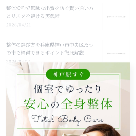
整体倹約で無駄な出費を防ぐ賢い通い方
とリスクを避ける実践術
2026/04/21
整体の選び方を兵庫県神戸市中央区たつ
の市で納得できるポイント徹底解説
2026/04/14
整体を活用した健康法で自然治癒力を高
め慢性症状の根本改善を目指す方法
2026/04/07
整体で心と体の繋がりを感じる兵庫県神
戸市中央区神戸市灘区女性のためのメン
テナンス法