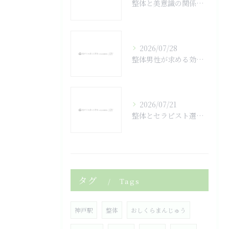
整体と美意識の関係を兵庫県神戸市中央区川辺郡猪名川町で実感するための安全性と正しい地名読み方ガイド
2026/07/28
整体男性が求める効果や施術選びと安心できるケアのポイント
2026/07/21
整体とセラピスト選び兵庫県神戸市中央区神崎郡市川町でボキボキ施術の相場と安全性を徹底解説
タグ
Tags
神戸駅
整体
おしくらまんじゅう