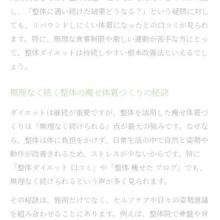
整体で体質改善を成功させる実践ポイント
し、「整体に通い続けた結果どうなる？」という疑問に対し
ても、リバウンドしにくい体質になったとの口コミが見られ
整体ダイエット効果を引き出す生活習慣とは
ます。特に、無理な食事制限や激しい運動が苦手な方にとっ
整体施術と日常ケアの組み合わせが大切な理由
て、整体ダイエットは持続しやすい根本改善法といえるでし
痩せやすい体づくりに役立つ整体の受け方
ょう。
整体ダイエットの成果を高めるセルフケア方法
根本から変わる整体ダイエット成功の道筋
無理なく続く整体の痩せ体質づくりの秘訣
整体ダイエットで根本から体質を変える方法
ダイエットは継続が重要ですが、整体を活用した痩せ体質づ
整体の痩身効果を最大化する成功事例とは
くりは「無理なく続けられる」点が最大の強みです。なぜな
整体で無理なくダイエットを継続するコツ
ら、整体は体に負担をかけず、日常生活の中で自然と姿勢や
整体ダイエットを成功へ導く実践ステップ解説
動作が改善されるため、ストレスが少ないからです。特に
痩せ体質を維持する整体の活用法と注意点
「整体ダイエット 口コミ」や「整体 痩せた ブログ」でも、
無理なく続けられるという声が多く見られます。
その秘訣は、施術だけでなく、セルフケアや日々の姿勢意識
を組み合わせることにあります。例えば、整体院で骨盤や背