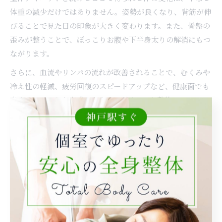
体重の減少だけではありません。姿勢が良くなり、背筋が伸
びることで見た目の印象が大きく変わります。また、骨盤の
歪みが整うことで、ぽっこりお腹や下半身太りの解消にもつ
ながります。
さらに、血流やリンパの流れが改善されることで、むくみや
冷え性の軽減、疲労回復のスピードアップなど、健康面でも
多くのメリットを実感できます。ダイエット整体の口コミで
も「お腹がへこんだ」「足が細くなった」といった声がよく
見受けられます。
このように、整体ダイエットは根本から身体を変えるアプロ
ーチであり、「痩せやすい体質」と「健康的な美しさ」を同
時に手に入れたい方に最適な方法です。自分に合った整体院
を選び、継続的にケアを受けることで、リバウンドしにくい
理想の体を目指しましょう。