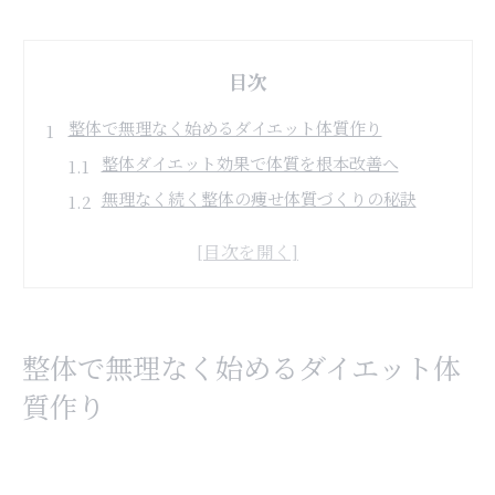
目次
整体で無理なく始めるダイエット体質作り
整体ダイエット効果で体質を根本改善へ
無理なく続く整体の痩せ体質づくりの秘訣
整体で痩せやすい体を目指すステップ解説
ダイエット整体の選び方と施術のポイント
整体施術で代謝アップし健康的な減量を実現
痩せ体質へ導く整体の本当の効果とは
整体で無理なく始めるダイエット体
整体ダイエット効果の本質とその仕組みを解説
質作り
整体で痩せた理由を専門的に徹底分析します
体質改善と整体の関係を分かりやすく紹介
整体が基礎代謝に与える影響と痩身の理由