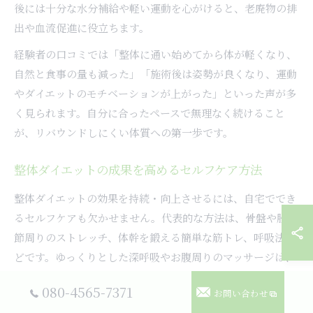
後には十分な水分補給や軽い運動を心がけると、老廃物の排
出や血流促進に役立ちます。
経験者の口コミでは「整体に通い始めてから体が軽くなり、
自然と食事の量も減った」「施術後は姿勢が良くなり、運動
やダイエットのモチベーションが上がった」といった声が多
く見られます。自分に合ったペースで無理なく続けること
が、リバウンドしにくい体質への第一歩です。
整体ダイエットの成果を高めるセルフケア方法
整体ダイエットの効果を持続・向上させるには、自宅ででき
るセルフケアも欠かせません。代表的な方法は、骨盤や股関
節周りのストレッチ、体幹を鍛える簡単な筋トレ、呼吸法な
どです。ゆっくりとした深呼吸やお腹周りのマッサージは、
内臓の働きや血流を促進し、痩せやすい体作りに役立ちま
080-4565-7371
お問い合わせ
す。