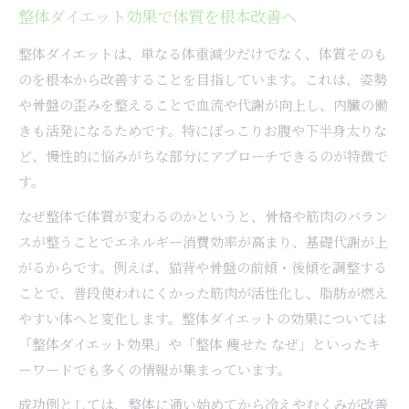
整体ダイエット効果で体質を根本改善へ
整体ダイエットで得られる体の変化とは何か
整体ダイエットの魅力と体型維持の秘訣
整体ダイエットは、単なる体重減少だけでなく、体質そのも
ダイエット整体の口コミから見る魅力と実感
のを根本から改善することを目指しています。これは、姿勢
や骨盤の歪みを整えることで血流や代謝が向上し、内臓の働
整体ダイエットで体型維持できる理由と方法
きも活発になるためです。特にぽっこりお腹や下半身太りな
痩せやすい体質維持のための整体習慣とは
ど、慢性的に悩みがちな部分にアプローチできるのが特徴で
整体ダイエット効果を持続させる生活の工夫
す。
整体で痩せた人の体型変化を徹底レビュー
なぜ整体で体質が変わるのかというと、骨格や筋肉のバラン
もしリバウンドに悩むなら整体活用を
スが整うことでエネルギー消費効率が高まり、基礎代謝が上
リバウンド予防に整体ダイエットが有効な理由
がるからです。例えば、猫背や骨盤の前傾・後傾を調整する
整体で痩せ体質を保ちリバウンドを防ぐコツ
ことで、普段使われにくかった筋肉が活性化し、脂肪が燃え
整体ダイエットで長く続く体型維持を目指す
やすい体へと変化します。整体ダイエットの効果については
整体施術後のリバウンド対策と注意点まとめ
「整体ダイエット効果」や「整体 痩せた なぜ」といったキ
リバウンドしにくい体質作りと整体の活用法
ーワードでも多くの情報が集まっています。
体質改善に役立つ整体の実践ポイント解説
成功例としては、整体に通い始めてから冷えやむくみが改善