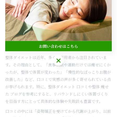
整体ダイエットの魅力と体型維持の
秘訣
お問い合わせはこちら
ダイエット整体の口コミから見る魅力と実感
整体ダイエットは近年、多くの利用者から注目されていま
お問い合わせはこちら
す。その理由として、「食事制限や運動だけでは痩せにくか
ったが、整体で体質が変わった」「慢性的なぽっこりお腹が
改善した」など、口コミで実感の声が多く寄せられている点
が挙げられます。特に、整体ダイエット 口コミや整体 痩せ
た ブログを参考にすると、リバウンドしにくい体質づくり
を目指す方にとって具体的な体験や失敗談も豊富です。
口コミの中には「姿勢矯正を受けてから代謝が上がり、以前