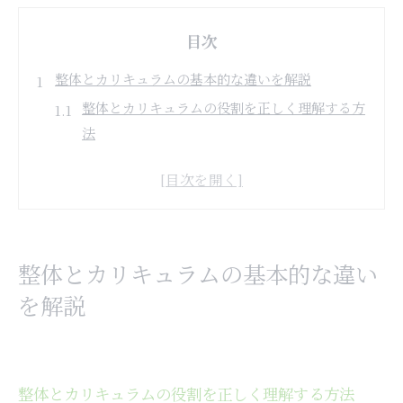
目次
整体とカリキュラムの基本的な違いを解説
整体とカリキュラムの役割を正しく理解する方
法
整体カリキュラムが身体ケアに与える影響とは
整体の学び方と施術内容の違いを知るポイント
整体の基本とカリキュラム選びの基準を比較解
説
整体とカリキュラムの基本的な違い
整体カリキュラムで学べる内容と実践効果の違
い
を解説
メンテナンス目的に最適な整体の選び方
整体でメンテナンス効果を高めるための院選び
整体のメンテナンス頻度と最適な通院方法
整体とカリキュラムの役割を正しく理解する方法