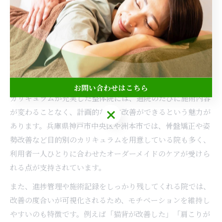
やすい傾向にあります。また、施術後のアドバイスや自宅ケ
アの指導が含まれているかもチェックポイントです。ホーム
ページや口コミ、初回の相談時にカリキュラム内容を必ず確
認しましょう。
整体カリキュラム充実の院ならではの魅力
お問い合わせはこちら
カリキュラムが充実した整体院には、通院のたびに施術内容
が変わることなく、計画的な身体改善ができるという魅力が
お問い合わせはこちら
あります。兵庫県神戸市中央区や洲本市では、骨盤矯正や姿
勢改善など目的別のカリキュラムを用意している院も多く、
利用者一人ひとりに合わせたオーダーメイドのケアが受けら
れる点が支持されています。
また、進捗管理や施術記録をしっかり残してくれる院では、
改善の度合いが可視化されるため、モチベーションを維持し
やすいのも特徴です。例えば「猫背が改善した」「肩こりが