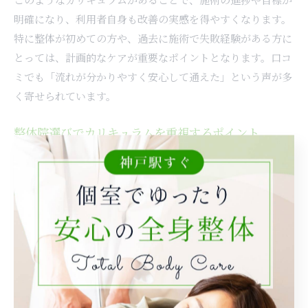
明確になり、利用者自身も改善の実感を得やすくなります。
特に整体が初めての方や、過去に施術で失敗経験がある方に
とっては、計画的なケアが重要なポイントとなります。口コ
ミでも「流れが分かりやすく安心して通えた」という声が多
く寄せられています。
整体院選びでカリキュラムを重視するポイント
整体院を選ぶ際、カリキュラムの有無や内容を重視すること
で失敗を防ぐことができます。特に兵庫県神戸市中央区や洲
本市エリアでは、施術の流れや計画性が明示されているかを
確認することが重要です。なぜなら、個々の症状や目的に合
わせたカリキュラムがある院ほど、効果的なケアが期待でき
るからです。
例えば、カウンセリングで現状分析を行い、その後の施術計
画を丁寧に説明してくれる整体院は、利用者の不安を軽減し