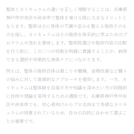
整体の施術内容で選ぶメンテナンス向き院とは
整体とカリキュラムの違いを正しく理解することは、兵庫県
整体のメンテナンス重視で選ぶポイントを解説
神戸市中央区や洲本市で整体を受ける際に大きなメリットと
整体院の選び方で迷わないためのチェック項目
なります。整体は主に身体の不調や歪みを整える施術そのも
カリキュラム重視で安心できる整体院探し
のを指し、カリキュラムはその施術を体系的に学ぶためのプ
整体カリキュラムが安心感につながる理由
ログラムや流れを意味します。整体院選びや施術内容の比較
を行う前に、この二つの役割を明確に意識することが、納得
整体院選びでカリキュラムを重視するポイント
できる選択や効果的な身体ケアにつながります。
整体カリキュラム充実の院ならではの魅力
安心して通える整体院のカリキュラムを比較
例えば、整体の施術自体は肩こりや腰痛、姿勢改善など個々
の悩みに対して直接的なアプローチを提供します。一方、カ
整体カリキュラムの質で選ぶ院探しのコツ
リキュラムは整体師を目指す方や知識を深めたい方が段階的
整体は月1回でも効果を期待できる理由
に技術や理論を習得するための道筋です。兵庫県神戸市中央
整体を月1回利用する効果的なサイクルとは
区や洲本市でも、初心者向けからプロ志向まで多様なカリキ
整体の月1回メンテナンスで得られる実感
ュラムが用意されているため、自分の目的に合わせて選ぶこ
整体の頻度と月1回通院が合う人の特徴
とが重要です。
整体の効果を月1回でも高める工夫を紹介