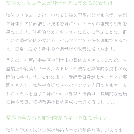
整体カリキュラムが身体ケアに与える影響とは
整体で月1回通うメリットと注意点を解説
料金相場から見る整体の選び方ポイント
整体カリキュラムは、単なる知識の習得にとどまらず、実際
整体の料金相場を知って賢く選ぶコツ
の身体ケアに直結した技術を身につけるための重要な役割を
果たします。体系的なカリキュラムに沿って学ぶことで、正
整体料金と施術内容のバランスを見極める
しい姿勢や筋肉の使い方、セルフケアの方法を理解できるた
整体料金相場から自分に合う院を探す方法
め、日常生活での身体の不調予防や改善に役立ちます。
整体の料金比較で見る選び方のポイント
例えば、神戸市中央区や洲本市の整体カリキュラムでは、骨
整体の料金を把握し安心して通院する方法
盤矯正や筋膜リリース、ストレッチ法など具体的な技術が段
信頼できる整体院を見極めるためのヒント
階的に学べます。これにより、受講者自身がセルフケアを実
整体院の信頼性はどこで判断するべきか
践できたり、家族や身近な人へのケアにも応用できます。カ
整体院選びで信頼できるスタッフの特徴
リキュラムを通じて身につけた知識や技術は、長期的な健康
整体院の口コミや評判を活用する方法
維持や美容、姿勢改善の目標達成に大きく寄与します。
整体院の資格やカリキュラムで選ぶ理由
整体の学び方と施術内容の違いを知るポイント
整体院の実績や経験豊富な施術者を見抜く
整体を学ぶ方法と実際の施術内容には明確な違いがありま