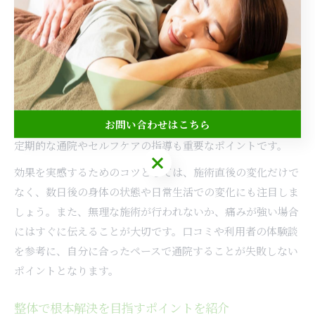
筋肉の状態、骨盤の歪みなどをチェックし、原因を特定する
ことが重視されます。
施術内容は、筋肉をほぐす手技やストレッチ、骨格矯正、場
合によってはソフト整体などが組み合わされます。施術後に
は、身体の軽さや可動域の広がりなどを実感できるケースが
多く、「痛みがやわらいだ」「肩が動かしやすくなった」と
お問い合わせはこちら
いった感想もよく見られます。効果を持続させるためには、
定期的な通院やセルフケアの指導も重要なポイントです。
お問い合わせはこちら
効果を実感するためのコツとしては、施術直後の変化だけで
なく、数日後の身体の状態や日常生活での変化にも注目しま
しょう。また、無理な施術が行われないか、痛みが強い場合
にはすぐに伝えることが大切です。口コミや利用者の体験談
を参考に、自分に合ったペースで通院することが失敗しない
ポイントとなります。
整体で根本解決を目指すポイントを紹介