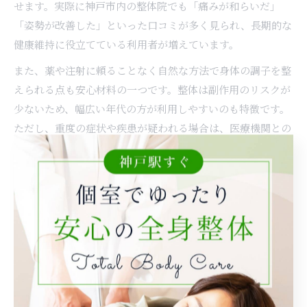
せます。実際に神戸市内の整体院でも「痛みが和らいだ」
「姿勢が改善した」といった口コミが多く見られ、長期的な
健康維持に役立てている利用者が増えています。
また、薬や注射に頼ることなく自然な方法で身体の調子を整
えられる点も安心材料の一つです。整体は副作用のリスクが
少ないため、幅広い年代の方が利用しやすいのも特徴です。
ただし、重度の症状や疾患が疑われる場合は、医療機関との
連携も重要となるため、事前に施術者とよく相談しましょ
う。
整体施術の具体的な流れと効果の実感法
整体の施術は、まず丁寧なカウンセリングから始まります。
神戸市中央区や須磨区の多くの整体院では、症状や生活習
慣、既往歴などを詳しくヒアリングし、身体の状態を把握し
た上で最適な施術プランを提案します。初回は特に、姿勢や