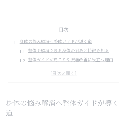
目次
身体の悩み解消へ整体ガイドが導く道
整体で解消できる身体の悩みと特徴を知る
整体ガイドが肩こりや腰痛改善に役立つ理由
整体の基本知識と身体への影響を解説します
自身の悩みに合う整体施術の選び方のコツ
整体利用前に知っておきたい大切なポイント
整体利用で神戸市中央区須磨区が健康の鍵に
身体の悩み解消へ整体ガイドが導く
神戸市中央区須磨区エリアの整体事情を解説
道
整体選びで地域特性を活かすメリットとは
整体院探しで重視したい健康サポート体制