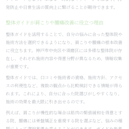
慢性的な不調も整体で根本改善できる仕組み
発防止や日常生活の質向上に繋げることが期待できます。
整体で慢性的な肩こり腰痛を根本改善へ
整体ガイドが肩こりや腰痛改善に役立つ理由
整体施術が身体の自然治癒力を引き出す理由
慢性的な不調解消に整体が有効な根拠を解説
整体ガイドを活用することで、自分の悩みに合った整体院や
整体のアプローチと改善までの流れを紹介
施術方法を選択できるようになり、肩こりや腰痛の根本改善
に役立ちます。神戸市中央区や須磨区には多様な整体院が存
整体と生活習慣改善の組み合わせ効果とは
在し、それぞれ施術内容や得意分野が異なるため、情報収集
自身に合う整体の見極め方と重要ポイント
が重要です。
整体選びで重視したいカウンセリング内容
整体ガイドでは、口コミや施術者の資格、施術方針、アクセ
整体施術の種類と自分に合う選び方を解説
スの利便性など、複数の観点から比較検討できる情報が得ら
整体院との相性を確認するポイントとは
れます。これにより、自分に合った院選びがしやすくなり、
ソフト整体や骨盤矯正の違いを知るメリット
施術の効果を最大限に引き出せるのです。
整体院の技術やスタッフの特徴を見極める
例えば、肩こりが慢性的な場合は筋肉の緊張緩和を得意とす
る院、腰痛には骨盤矯正を重視する院を選ぶなど、悩みの種
類によって選択基準を変えることができます。ガイドを参考