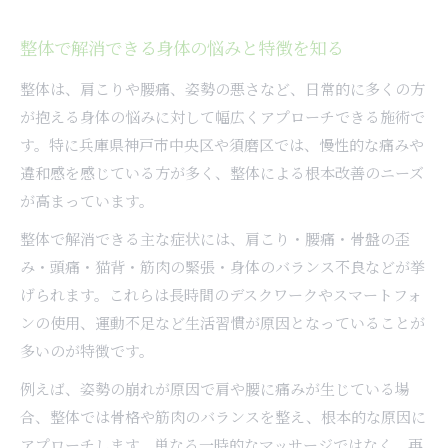
整体で叶える神戸市での快適な暮らし方
整体で解消できる身体の悩みと特徴を知る
整体利用者が実感する地域密着型の強み
肩こり腰痛に悩む方へ選びたい整体活用術
整体は、肩こりや腰痛、姿勢の悪さなど、日常的に多くの方
肩こり腰痛改善に整体が支持される理由
が抱える身体の悩みに対して幅広くアプローチできる施術で
す。特に兵庫県神戸市中央区や須磨区では、慢性的な痛みや
整体施術の具体的な流れと効果の実感法
違和感を感じている方が多く、整体による根本改善のニーズ
整体で根本解決を目指すポイントを紹介
が高まっています。
口コミでも話題の整体活用術を徹底解説
整体で解消できる主な症状には、肩こり・腰痛・骨盤の歪
自分に合う整体の見極め方と選択基準
み・頭痛・猫背・筋肉の緊張・身体のバランス不良などが挙
正しい院選びが整体効果を高める理由とは
げられます。これらは長時間のデスクワークやスマートフォ
整体院選びで重視すべきポイントを整理
ンの使用、運動不足など生活習慣が原因となっていることが
整体効果を最大化する院の探し方を解説
多いのが特徴です。
整体院選びで失敗しないための注意点
例えば、姿勢の崩れが原因で肩や腰に痛みが生じている場
カウンセリング重視の整体院の特徴とは
合、整体では骨格や筋肉のバランスを整え、根本的な原因に
整体院の口コミや評判の見極め方を紹介
アプローチします。単なる一時的なマッサージではなく、再